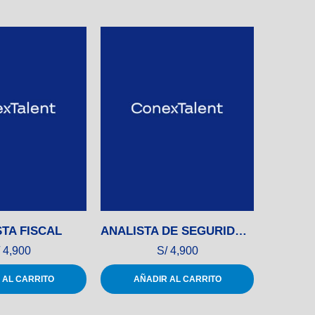
TA FISCAL
ANALISTA DE SEGURIDAD INFORMÁTICA
4,900
S/
4,900
 AL CARRITO
AÑADIR AL CARRITO
AÑ