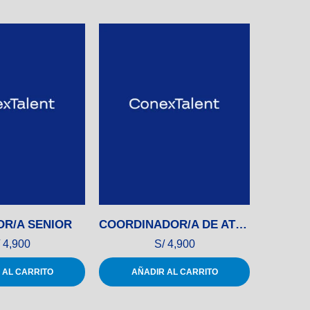
R/A SENIOR
COORDINADOR/A DE ATENCIÓN AL CLIENTE
4,900
S/
4,900
 AL CARRITO
AÑADIR AL CARRITO
AÑ