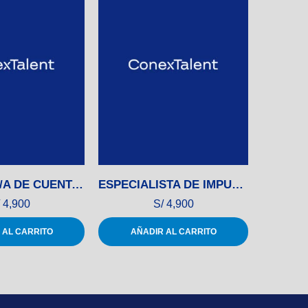
EJECUTIVO/A DE CUENTAS CORPORATIVAS
ESPECIALISTA DE IMPUESTOS
ANALIS
4,900
S/
4,900
 AL CARRITO
AÑADIR AL CARRITO
AÑ