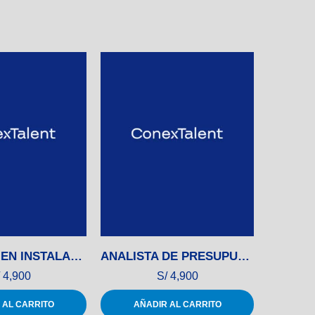
TÉCNICO/A EN INSTALACIÓN DE EQUIPOS
ANALISTA DE PRESUPUESTOS
4,900
S/
4,900
 AL CARRITO
AÑADIR AL CARRITO
AÑ