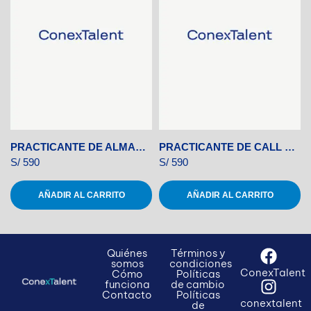
PRACTICANTE DE ALMACENES
PRACTICANTE DE CALL CENTER
S/
590
S/
590
AÑADIR AL CARRITO
AÑADIR AL CARRITO
Quiénes
Términos y
somos
condiciones
ConexTalent
Cómo
Políticas
funciona
de cambio
Contacto
Políticas
conextalent
de