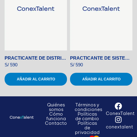
PRACTICANTE DE DISTRIBUCIÓN
PRACTICANTE DE SISTEMAS
S/
590
S/
590
AÑADIR AL CARRITO
AÑADIR AL CARRITO
Quiénes
Términos y
somos
condiciones
ConexTalent
Cómo
Políticas
funciona
de cambio
Contacto
Políticas
conextalent
de
privacidad