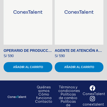
OPERARIO DE PRODUCCIÓN
AGENTE DE ATENCIÓN AL CLIENTE
S/
590
S/
590
AÑADIR AL CARRITO
AÑADIR AL CARRITO
Quiénes
Términos y
somos
condiciones
ConexTalent
Cómo
Políticas
funciona
de cambio
Contacto
Políticas
conextalent
de