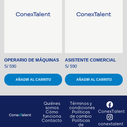
OPERARIO DE MÁQUINAS
ASISTENTE COMERCIAL
S/
590
S/
590
AÑADIR AL CARRITO
AÑADIR AL CARRITO
Quiénes
Términos y
somos
condiciones
ConexTalent
Cómo
Políticas
funciona
de cambio
Contacto
Políticas
conextalent
de