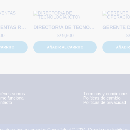
GERENTE DE VENTAS REGIONAL
DIRECTOR/A DE TECNOLOGÍA (CTO)
00
S/
9,800
S/
CARRITO
AÑADIR AL CARRITO
AÑADIR
iénes somos
Términos y condiciones
mo funciona
Políticas de cambio
ntacto
Políticas de privacidad
los derechos reservados ConexTalent © 2024. Creado por diwhitebr