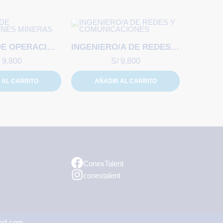
GERENTE DE OPERACIONES MINERAS
INGENIERO/A DE REDES Y COMUNICACIONES
9,800
S/
9,800
 AL CARRITO
AÑADIR AL CARRITO
ConexTalent
conextalent
and.com