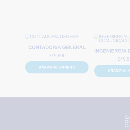
CONTADOR/A GENERAL
S/
9,800
S/
9,8
AÑADIR AL CARRITO
AÑADIR AL 
Qu
Có
Co