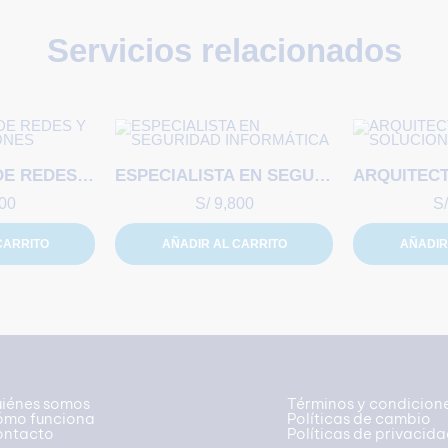
Servicios relacionados
INGENIERO/A DE REDES Y COMUNICACIONES
ESPECIALISTA EN SEGURIDAD INFORMÁTICA
00
S/
9,800
S/
CARRITO
AÑADIR AL CARRITO
AÑADIR
iénes somos
Términos y condicion
mo funciona
Políticas de cambio
ntacto
Políticas de privacid