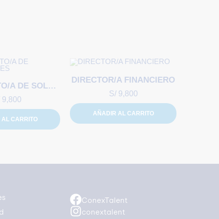
DIRECTOR/A FINANCIERO
ARQUITECTO/A DE SOLUCIONES
S/
9,800
9,800
AÑADIR AL CARRITO
 AL CARRITO
es
ConexTalent
ad
conextalent