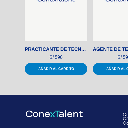
PRACTICANTE DE TECNOLOGÍA
S/
590
S/
59
AÑADIR AL CARRITO
AÑADIR AL 
Qu
Có
Co