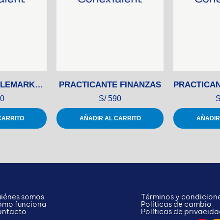
AGENTE DE TELEMARKETING
PRACTICANTE FINANZAS
0
S/
590
S
CARRITO
AÑADIR AL CARRITO
AÑADIR
iénes somos
Términos y condicion
mo funciona
Políticas de cambio
ntacto
Políticas de privacid