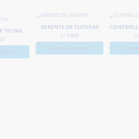
GERENTE DE CUENTAS
DIRECTOR/A DE TECNOLOGÍA (CTO)
S/
9,800
S/
00
AÑADIR AL CARRITO
AÑADIR
CARRITO