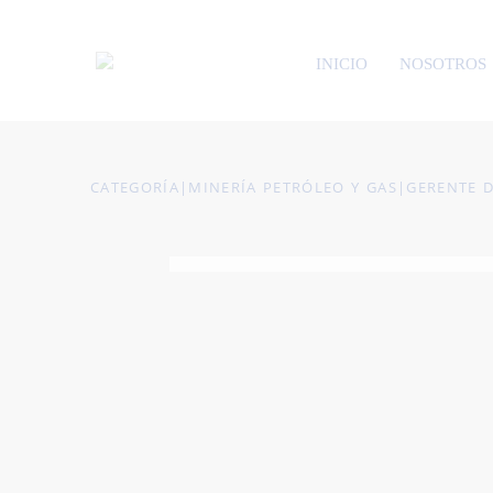
INICIO
NOSOTROS
CATEGORÍA
|
MINERÍA PETRÓLEO Y GAS
|
GERENTE D