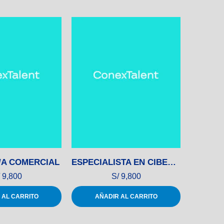
/A COMERCIAL
ESPECIALISTA EN CIBERSEGURIDAD
GERENT
9,800
S/
9,800
 AL CARRITO
AÑADIR AL CARRITO
AÑ